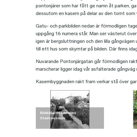
pontonjärer som har fått ge namn åt parken, gat
dessutom en kasern på delar av den tomt som v
Gatu- och parkbilden nedan är förmodligen tage
uppgång 16 numera står. Man ser västerut över
igen är bergsluttningen och den lilla gångvägen 
till ett hus som skymtar på bilden. Där finns ida
Nuvarande Pontonjärgatan går förmodligen rakt
marscherar ligger idag vår asfalterade gångväg 
Kasernbyggnaden rakt fram verkar stå över gar
Bildkälla: Stockholms
Stadsmuseum.
Bildkälla: Stockholms Stadsmuseum.