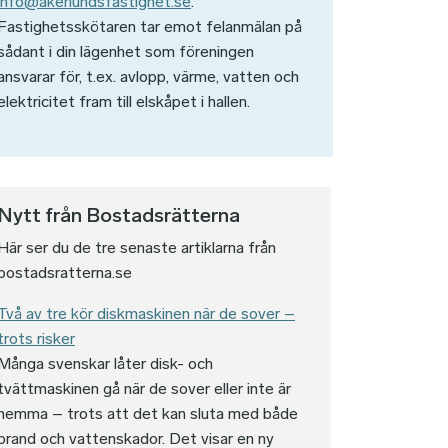
info@akerlundsfastighet.se
.
Fastighetsskötaren tar emot felanmälan på
sådant i din lägenhet som föreningen
ansvarar för, t.ex. avlopp, värme, vatten och
elektricitet fram till elskåpet i hallen.
Nytt från Bostadsrätterna
Här ser du de tre senaste artiklarna från
bostadsratterna.se
Två av tre kör diskmaskinen när de sover –
trots risker
Många svenskar låter disk- och
tvättmaskinen gå när de sover eller inte är
hemma – trots att det kan sluta med både
brand och vattenskador. Det visar en ny