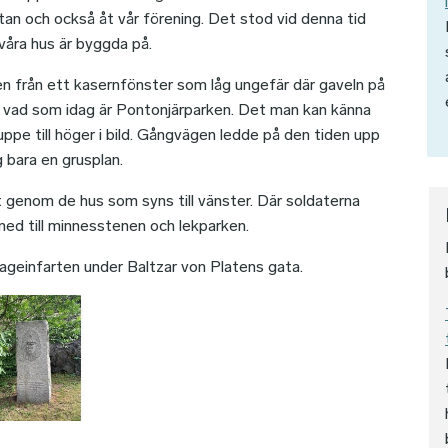
an och också åt vår förening. Det stod vid denna tid
åra hus är byggda på.
n från ett kasernfönster som låg ungefär där gaveln på
 vad som idag är Pontonjärparken. Det man kan känna
uppe till höger i bild. Gångvägen ledde på den tiden upp
g bara en grusplan.
 genom de hus som syns till vänster. Där soldaterna
ned till minnesstenen och lekparken.
ageinfarten under Baltzar von Platens gata.