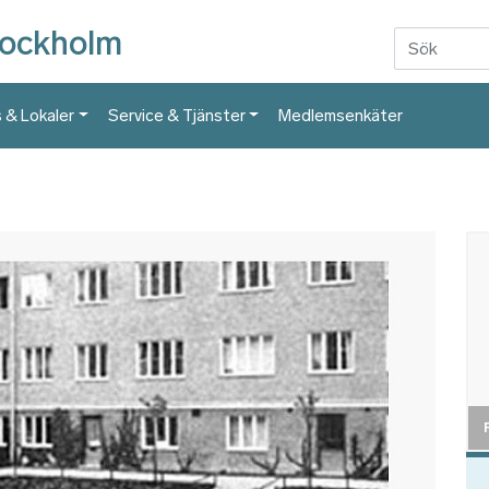
Hoppa till huvudinnehåll
tockholm
 & Lokaler
Service & Tjänster
Medlemsenkäter
Bil