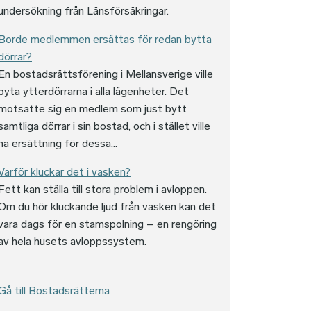
undersökning från Länsförsäkringar.
Borde medlemmen ersättas för redan bytta
dörrar?
En bostadsrättsförening i Mellansverige ville
byta ytterdörrarna i alla lägenheter. Det
motsatte sig en medlem som just bytt
samtliga dörrar i sin bostad, och i stället ville
ha ersättning för dessa...
Varför kluckar det i vasken?
Fett kan ställa till stora problem i avloppen.
Om du hör kluckande ljud från vasken kan det
vara dags för en stamspolning – en rengöring
av hela husets avloppssystem.
Gå till Bostadsrätterna