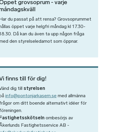
Öppet grovsoprum - varje
måndagskväll
Har du passat på att rensa? Grovsoprummet
hållas öppet varje helgfri måndag kl 17.30-
18.30. Då kan du även ta upp någon fråga
med den styrelseledamot som öppnar.
Vi finns till för dig!
Vänd dig till
styrelsen
på
info@pontonjarkasern.se
med allmänna
frågor om ditt boende alternativt idéer för
föreningen.
Fastighetsskötseln
ombesörjs av
Åkerlunds Fastighetsservice AB -