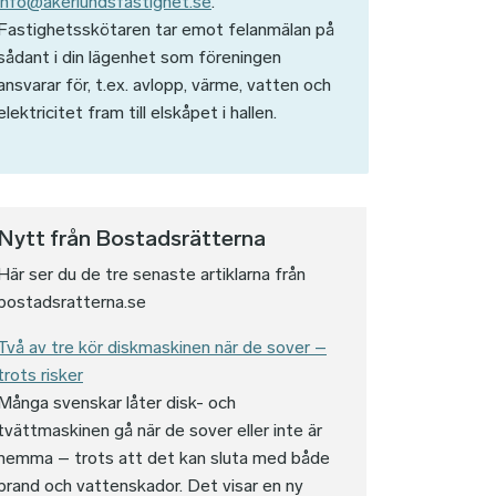
info@akerlundsfastighet.se
.
Fastighetsskötaren tar emot felanmälan på
sådant i din lägenhet som föreningen
ansvarar för, t.ex. avlopp, värme, vatten och
elektricitet fram till elskåpet i hallen.
Nytt från Bostadsrätterna
Här ser du de tre senaste artiklarna från
bostadsratterna.se
Två av tre kör diskmaskinen när de sover –
trots risker
Många svenskar låter disk- och
tvättmaskinen gå när de sover eller inte är
hemma – trots att det kan sluta med både
brand och vattenskador. Det visar en ny