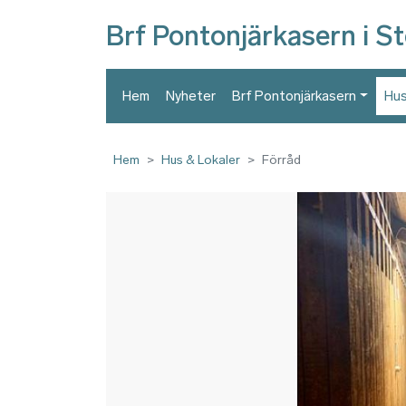
Brf Pontonjärkasern i S
Hem
Nyheter
Brf Pontonjärkasern
Hus
Hem
Hus & Lokaler
Förråd