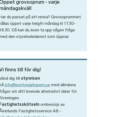
Öppet grovsoprum - varje
måndagskväll
Har du passat på att rensa? Grovsoprummet
hållas öppet varje helgfri måndag kl 17.30-
18.30. Då kan du även ta upp någon fråga
med den styrelseledamot som öppnar.
Vi finns till för dig!
Vänd dig till
styrelsen
på
info@pontonjarkasern.se
med allmänna
frågor om ditt boende alternativt idéer för
föreningen.
Fastighetsskötseln
ombesörjs av
Åkerlunds Fastighetsservice AB -