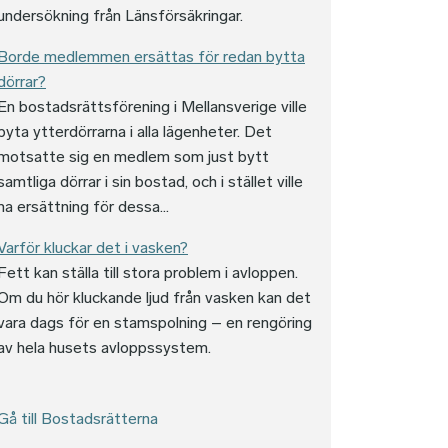
undersökning från Länsförsäkringar.
Borde medlemmen ersättas för redan bytta
dörrar?
En bostadsrättsförening i Mellansverige ville
byta ytterdörrarna i alla lägenheter. Det
motsatte sig en medlem som just bytt
samtliga dörrar i sin bostad, och i stället ville
ha ersättning för dessa...
Varför kluckar det i vasken?
Fett kan ställa till stora problem i avloppen.
Om du hör kluckande ljud från vasken kan det
vara dags för en stamspolning – en rengöring
av hela husets avloppssystem.
Gå till Bostadsrätterna