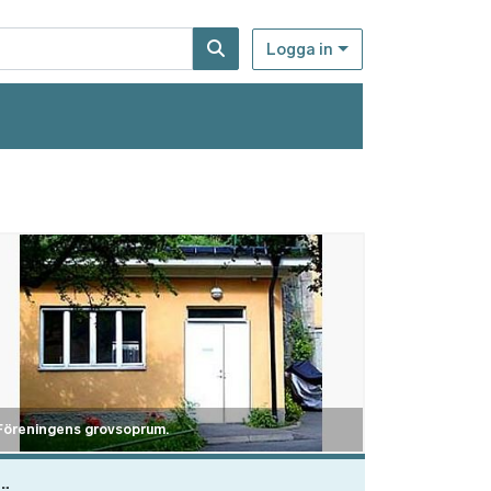
Logga in
d
Föreningens grovsoprum.