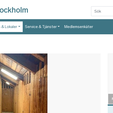
Hoppa till huvudinnehåll
tockholm
 & Lokaler
Service & Tjänster
Medlemsenkäter
Bil