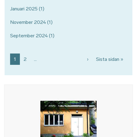
Januari 2025
(1)
November 2024
(1)
September 2024
(1)
Paginering
Nästa sida
Sista 
1
2
…
›
Sista sidan »
Bild