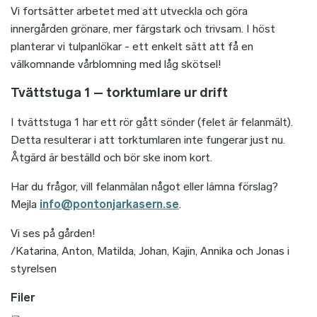
Vi fortsätter arbetet med att utveckla och göra
innergården grönare, mer färgstark och trivsam. I höst
planterar vi tulpanlökar - ett enkelt sätt att få en
välkomnande vårblomning med låg skötsel!
Tvättstuga 1 – torktumlare ur drift
I tvättstuga 1 har ett rör gått sönder (felet är felanmält).
Detta resulterar i att torktumlaren inte fungerar just nu.
Åtgärd är beställd och bör ske inom kort.
Har du frågor, vill felanmälan något eller lämna förslag?
Mejla
info@pontonjarkasern.se
.
Vi ses på gården!
/Katarina, Anton, Matilda, Johan, Kajin, Annika och Jonas i
styrelsen
Filer